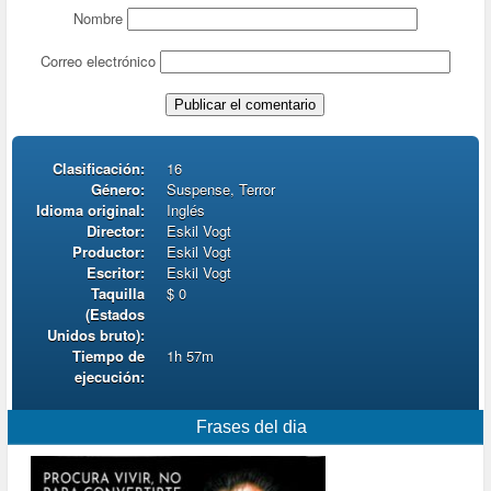
Nombre
Correo electrónico
Clasificación:
16
Género:
Suspense, Terror
Idioma original:
Inglés
Director:
Eskil Vogt
Productor:
Eskil Vogt
Escritor:
Eskil Vogt
Taquilla
$ 0
(Estados
Unidos bruto):
Tiempo de
1h 57m
ejecución:
Frases del dia