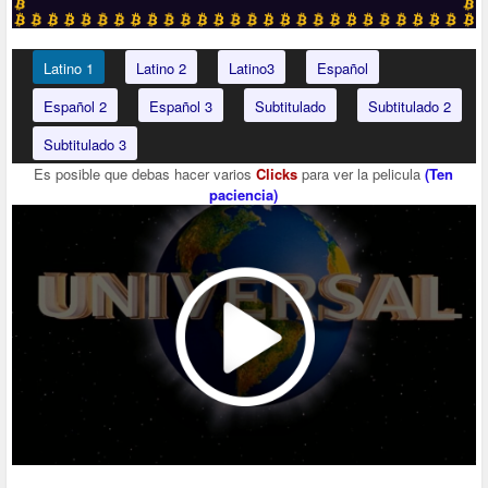
Latino 1
Latino 2
Latino3
Español
Español 2
Español 3
Subtitulado
Subtitulado 2
Subtitulado 3
Es posible que debas hacer varios
Clicks
para ver la pelicula
(Ten
paciencia)