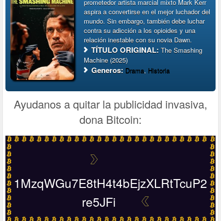
prometedor artista marcial mixto Mark Kerr
aspira a convertirse en el mejor luchador del
mundo. Sin embargo, también debe luchar
contra su adicción a los opioides y una
relación inestable con su novia Dawn.
TÍTULO ORIGINAL:
The Smashing
Machine (2025)
Generos:
Drama
,
Historia
Ayudanos a quitar la publicidad invasiva,
dona Bitcoin:
1MzqWGu7E8tH4t4bEjzXLRtTcuP2
re5JFi