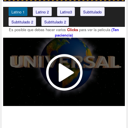
Latino 1
Latino 2
Latino3
Subtitulado
Subtitulado 2
Subtitulado 2
Es posible que debas hacer varios
Clicks
para ver la pelicula
(Ten
paciencia)