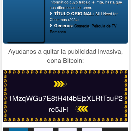
informático cuyo trabajo le irrita, hasta que
sus diferencias los unen.
TÍTULO ORIGINAL:
All I Need for
Christmas (2024)
Generos:
Comedia
,
Película de TV
,
Romance
Ayudanos a quitar la publicidad invasiva,
dona Bitcoin:
1MzqWGu7E8tH4t4bEjzXLRtTcuP2
re5JFi