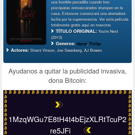
una horrible pesadilla cuando tres
psicópatas enmascarados irrumpen en la
casa. Entonces comenzará una aterradora
lucha por la supervivencia. Ver esta película
totalmente gratis aquí en maxcine.
TÍTULO ORIGINAL:
You're Next
(2013)
Generos:
Horror
,
Thriller
Actores:
Sharni Vinson, Joe Swanberg, AJ Bowen
Ayudanos a quitar la publicidad invasiva,
dona Bitcoin:
1MzqWGu7E8tH4t4bEjzXLRtTcuP2
re5JFi