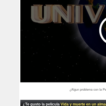
¿Algun problema con la P
¿Te gusto la pelicula
Vida y muerte en un alm