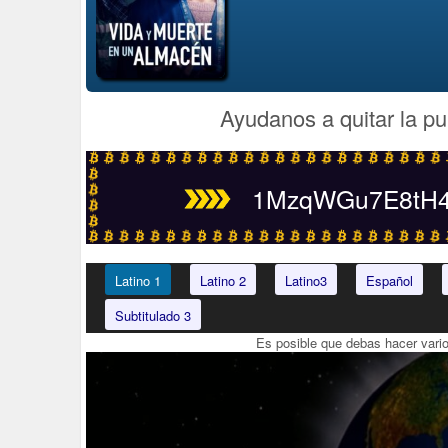
Ayudanos a quitar la pu
1MzqWGu7E8tH4t
Latino 1
Latino 2
Latino3
Español
Subtitulado 3
Es posible que debas hacer vari