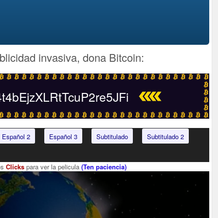
blicidad invasiva, dona Bitcoin:
4bEjzXLRtTcuP2re5JFi
Español 2
Español 3
Subtitulado
Subtitulado 2
os
Clicks
para ver la pelicula
(Ten paciencia)