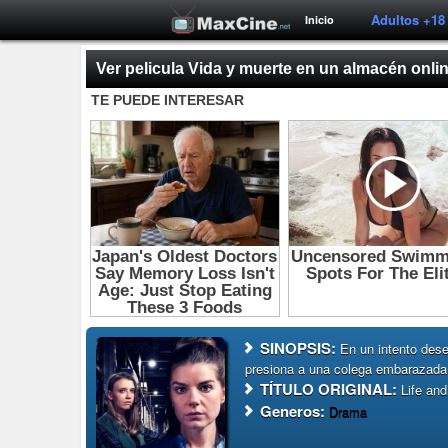
Adultos +18
Inicio
Ver pelicula Vida y muerte en un almacén onli
SINOPSIS:
En un intento des
presiona a una colega embarazada p
TÍTULO ORIGINAL:
Life an
Generos:
Drama