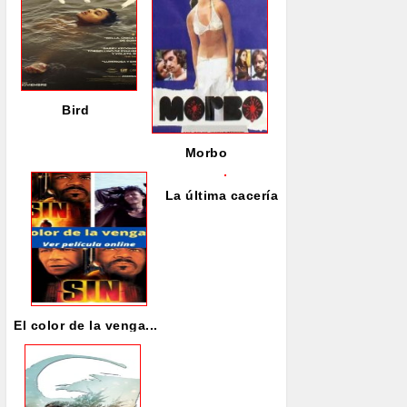
Bird
Morbo
La última cacería
El color de la venga...