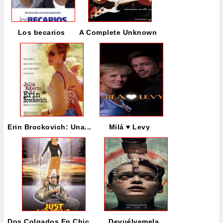
Los becarios
A Complete Unknown
Erin Brockovich: Una...
Milá ♥ Levy
Dos Colgados En Chic...
Devuélvemela