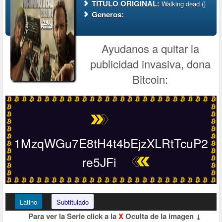
TÍTULO ORIGINAL:
Walking dead ()
Generos:
Ayudanos a quitar la
publicidad invasiva, dona
Bitcoin:
1MzqWGu7E8tH4t4bEjzXLRtTcuP2
re5JFi
Latino
Subtitulado
Para ver la Serie click a la
X
Oculta de la imagen ↓