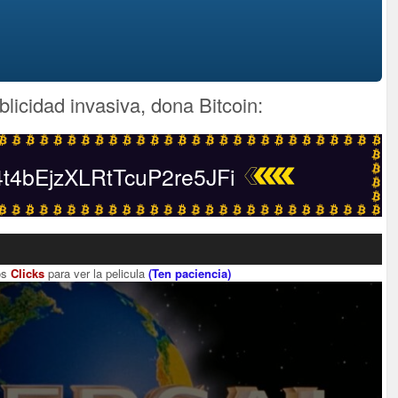
blicidad invasiva, dona Bitcoin:
4bEjzXLRtTcuP2re5JFi
os
Clicks
para ver la pelicula
(Ten paciencia)