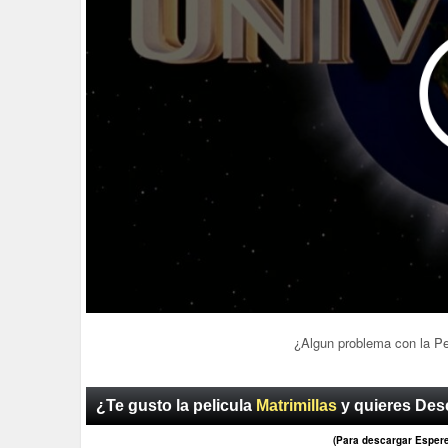
¿Algun problema con la P
¿Te gusto la pelicula
Matrimillas
y quieres Desc
(Para descargar Esper