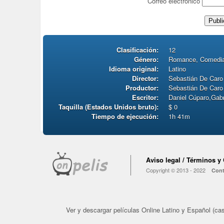
Correo electrónico
Clasificación:
12
Género:
Romance, Comedi
Idioma original:
Latino
Director:
Sebastián De Caro
Productor:
Sebastián De Caro
Escritor:
Daniel Cúparo,Gabr
Taquilla (Estados Unidos bruto):
$ 0
Tiempo de ejecución:
1h 41m
Aviso legal / Términos y
Copyright © 2013 - 2022
Cont
Ver y descargar películas Online Latino y Español (cast