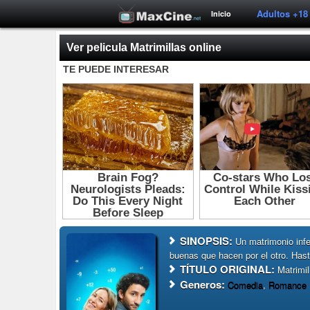
Adultos +18
Inicio
Ver pelicula Matrimillas online
SINOPSIS:
Un matrimonio inf
buenas que hacen por el otro. Hast
TÍTULO ORIGINAL:
Matrimil
Generos:
Comedia
,
Romance