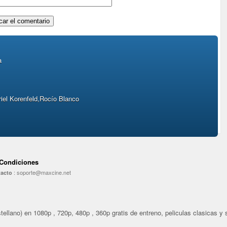
a
iel Korenfeld,Rocío Blanco
 Condiciones
:
soporte@maxcine.net
acto
ellano) en 1080p , 720p, 480p , 360p gratis de entreno, peliculas clasicas y se