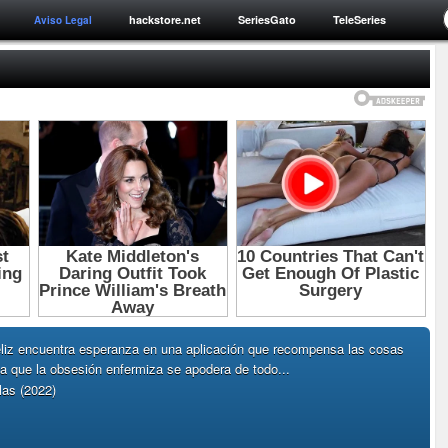
hackstore.net
SeriesGato
TeleSeries
Aviso Legal
eliz encuentra esperanza en una aplicación que recompensa las cosas
a que la obsesión enfermiza se apodera de todo...
las (2022)