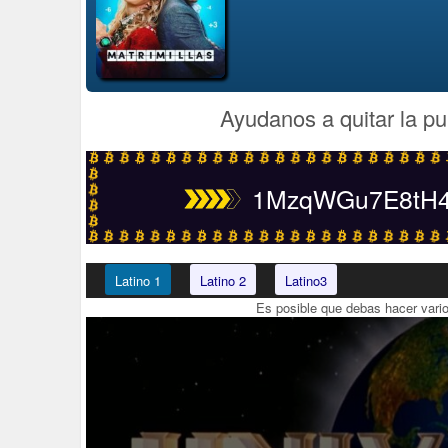
Ayudanos a quitar la pu
1MzqWGu7E8tH4t
Latino 1
Latino 2
Latino3
Es posible que debas hacer vari